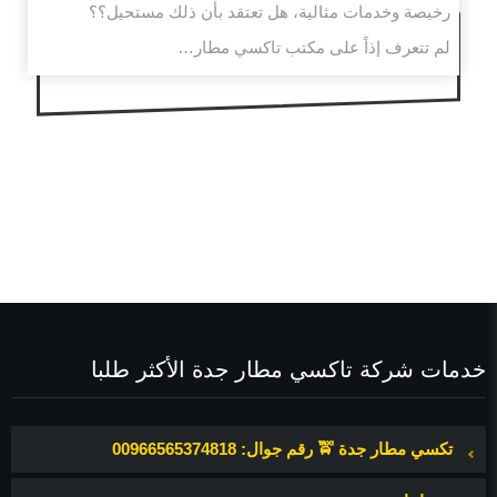
رخيصة وخدمات مثالية، هل تعتقد بأن ذلك مستحيل؟؟
لم تتعرف إذاً على مكتب تاكسي مطار…
خدمات شركة تاكسي مطار جدة الأكثر طلبا
تكسي مطار جدة 🚖 رقم جوال: 00966565374818