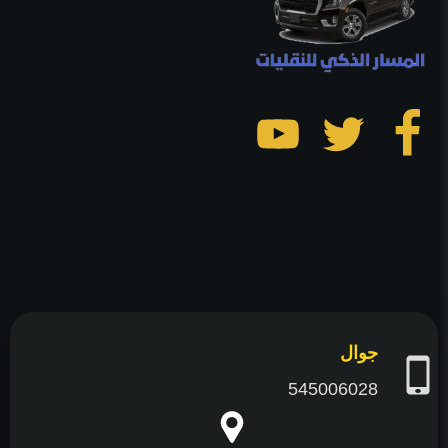
تابعنا
تابعنا
تابعنا
على
على
على
فيسبوك
تويتر
يوتيوب
جوال
545006028