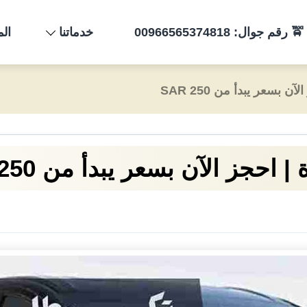
وال: 00966565374818
خدماتنا
الم
سعر يبدأ من 250 SAR
جز الآن بسعر يبدأ من 250 SAR