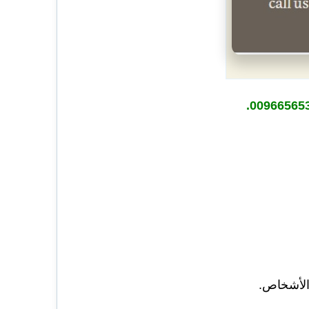
009665653
الأشخاص.