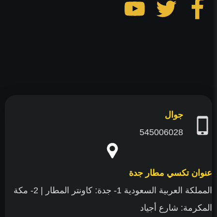
تابعنا
تابعنا
تابعنا
على
على
على
فيسبوك
تويتر
يوتيوب
جوال
545006028
عنوان تكسي مطار جدة
المملكة العربية السعودية 1- جدة: كاونتر المطار | 2- مكة
المكرمة: شارع أجياد