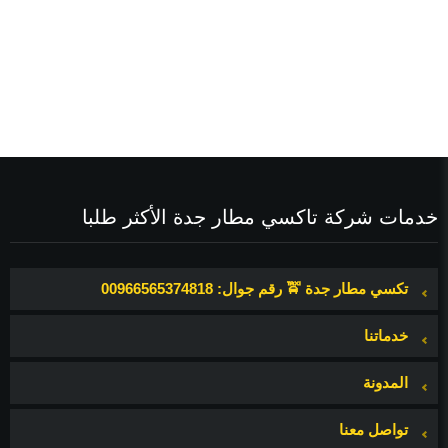
ث
خدمات شركة تاكسي مطار جدة الأكثر طلبا
تكسي مطار جدة 🚖 رقم جوال: 00966565374818
خدماتنا
المدونة
تواصل معنا