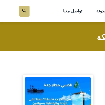
دونة
تواصل معنا
بحث
عن
كة