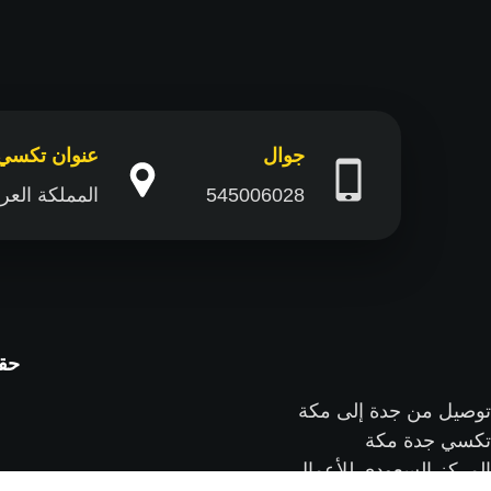
جوال
عنوان تكسي
545006028
المملكة العربية السعودية 1- جدة: كاو
حقوق ال
توصيل من جدة إلى مكة
تكسي جدة مكة
المركز السعودي للأعمال