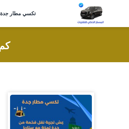
التجاوز
إلى
تكسي مطار جدة 🚖 رقم ج
المحتوى
كم 