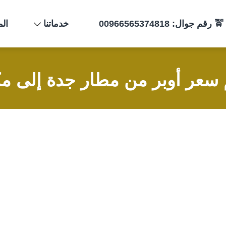
وال: 00966565374818
خدماتنا
الم
سعر أوبر من مطار جدة إلى م