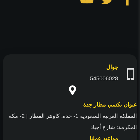
على
على
على
فيسبوك
تويتر
يوتيوب
جوال
545006028
عنوان تكسي مطار جدة
المملكة العربية السعودية 1- جدة: كاونتر المطار | 2- مكة
المكرمة: شارع أجياد
مواعيد عملنا