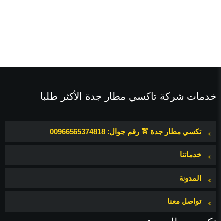
ث
خدمات شركة تاكسي مطار جدة الأكثر طلبا
تكسي مطار جدة 🚖 رقم جوال: 00966565374818
خدماتنا
المدونة
تواصل معنا