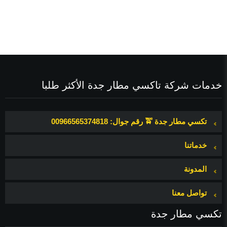
خدمات شركة تاكسي مطار جدة الأكثر طلبا
ث
تكسي مطار جدة 🚖 رقم جوال: 00966565374818
خدماتنا
المدونة
تواصل معنا
تكسي مطار جدة