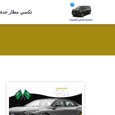
التجاوز
إلى
تكسي مطار جدة 🚖 رقم ج
المحتوى