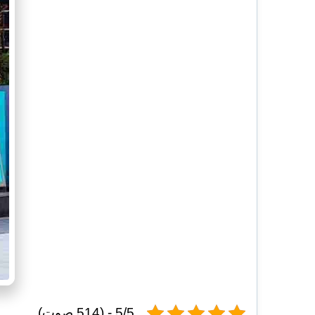
5/5 - (514 صوت)