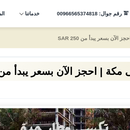
وال: 00966565374818
خدماتنا
الم
لآن بسعر يبدأ من 250 SAR
 | احجز الآن بسعر يبدأ من 250 AR