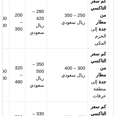
كم سعر
التاكسي
280 –
من
200
250 – 350
420
مطار
–
ريال سعودي
ريال
600
جدة
إلى
350
سعودي
الحرم
المكي
كم سعر
التاكسي
350 –
من
320
300 – 400
500
مطار
–
ريال سعودي
ريال
700
جدة
إلى
480
سعودي
منطقة
عرفات
كم سعر
التاكسي
330 –