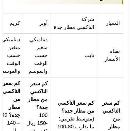
شركة
المعيار
أوبر
كريم
التاكسي مطار جدة
ديناميكي
ديناميكي
متغير
متغير
نظام
ثابت
حسب
حسب
الأسعار
الوقت
الوقت
والموسم
والموسم
كم سعر
كم سعر
التاكسي
التاكسي
من
من مطار
كم سعر
كم سعر التاكسي
مطار
جدة؟
التاكسي
من مطار جدة؟
جدة؟
90
100
من
(متوسط تقريبي)
– 140
-150 ريال
مطار
ما يقارب 80-100
ريال