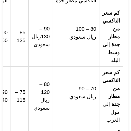
التاكسي مطار جدة
المط
كم سعر
التاكسي
من
90 –
80 – 100
85 –
مطار
130ريال
ريال سعودي
150
125
جدة
إلى
سعودي
وسط
البلد
كم سعر
التاكسي
80 –
من
70 – 90
 –
75 –
120
مطار
ريال سعودي
ريال
115
140
جدة
إلى
سعودي
مول
العرب