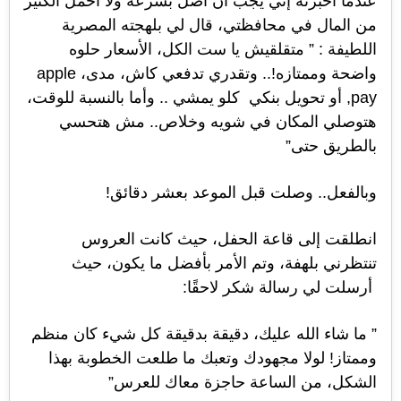
عندما أخبرته إني يجب أن أصل بسرعة ولا أحمل الكثير
من المال في محافظتي، قال لي بلهجته المصرية
اللطيفة : ” متقلقيش يا ست الكل، الأسعار حلوه
واضحة وممتازه!.. وتقدري تدفعي كاش، مدى، apple
pay, أو تحويل بنكي كلو يمشي .. وأما بالنسبة للوقت،
هتوصلي المكان في شويه وخلاص.. مش هتحسي
بالطريق حتى”
وبالفعل.. وصلت قبل الموعد بعشر دقائق!
انطلقت إلى قاعة الحفل، حيث كانت العروس
تنتظرني بلهفة، وتم الأمر بأفضل ما يكون، حيث
أرسلت لي رسالة شكر لاحقًا:
” ما شاء الله عليك، دقيقة بدقيقة كل شيء كان منظم
وممتاز! لولا مجهودك وتعبك ما طلعت الخطوبة بهذا
الشكل، من الساعة حاجزة معاك للعرس”