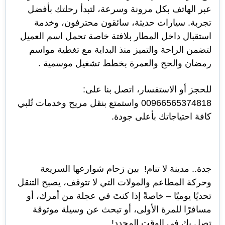
عبر الهاتف بكل مرونة وسرعة، لتبدأ رحلتك بأفضل
تجربة. سيارات حديثة، سائقون محترفون، وخدمة
استقبال داخل المطار بلافتة خاصة تحمل اسم العميل
لتضمن الراحة والتميز منذ البداية مع تغطية مواسم
رمضان والحج والعمرة بخطط تشغيل موسمية .
للحجز أو الاستفسار، اتصل بنا على:
00966565374818 واستمتع بنقل مريح وخدمات تُلبي
كافة احتياجاتك بأعلى جودة.
جدة.. مدينة لا تنام! بين زحام شوارعها السريعة
وحركة المطاعم والمولات التي لا تتوقف، يصبح التنقل
تحديًا يوميًا – خاصةً إذا كنتَ في عجلة من أمرك، أو
مسافرًا للمرة الأولى، أو تبحث عن وسيلة موثوقة
تصل بك في الوقت المحدد!