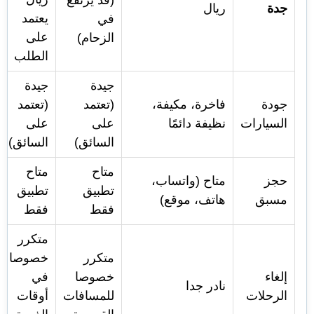
(قد يرتفع
جدة
ريال
يعتمد
في
على
الزحام)
الطلب
جيدة
جيدة
جودة
فاخرة، مكيفة،
(تعتمد
(تعتمد
السيارات
نظيفة دائمًا
على
على
السائق)
السائق)
متاح
متاح
حجز
متاح (واتساب،
تطبيق
تطبيق
مسبق
هاتف، موقع)
فقط
فقط
متكرر
متكرر
خصوصا
إلغاء
خصوصا
في
نادر جدا
الرحلات
للمسافات
أوقات