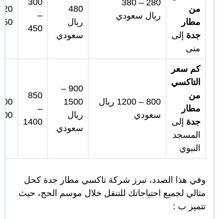
300
280 – 380
من
480
–
ريال سعودي
مطار
ريال
650
450
جدة
إلى
سعودي
منى
كم سعر
التاكسي
900 –
من
850
800 – 1200 ريال
1500
مطار
–
سعودي
ريال
000
جدة
إلى
1400
سعودي
المسجد
النبوي
وفي هذا الصدد، تبرز شركة تاكسي مطار جدة كحل
مثالي لجميع احتياجاتك للتنقل خلال موسم الحج، حيث
تتميز ب :